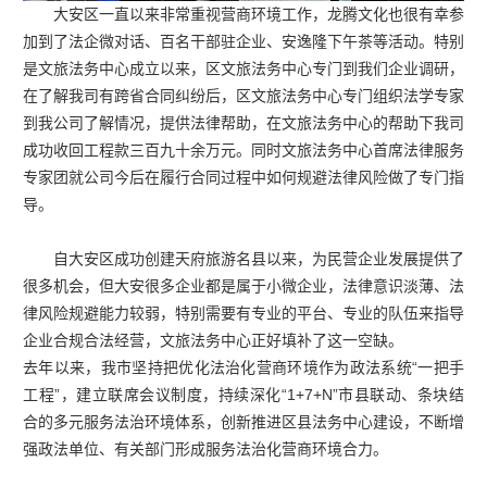
大安区一直以来非常重视营商环境工作，龙腾文化也很有幸参
加到了法企微对话、百名干部驻企业、安逸隆下午茶等活动。特别
是文旅法务中心成立以来，区文旅法务中心专门到我们企业调研，
在了解我司有跨省合同纠纷后，区文旅法务中心专门组织法学专家
到我公司了解情况，提供法律帮助，在文旅法务中心的帮助下我司
成功收回工程款三百九十余万元。同时文旅法务中心首席法律服务
专家团就公司今后在履行合同过程中如何规避法律风险做了专门指
导。
自大安区成功创建天府旅游名县以来，为民营企业发展提供了
很多机会，但大安很多企业都是属于小微企业，法律意识淡薄、法
律风险规避能力较弱，特别需要有专业的平台、专业的队伍来指导
企业合规合法经营，文旅法务中心正好填补了这一空缺。
去年以来，我市坚持把优化法治化营商环境作为政法系统“一把手
工程”，建立联席会议制度，持续深化“1+7+N”市县联动、条块结
合的多元服务法治环境体系，创新推进区县法务中心建设，不断增
强政法单位、有关部门形成服务法治化营商环境合力。