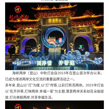
海峡两岸（昆山）中秋灯会自2013年在昆山首次举办以来，
已成为增进两岸文化交流的重要品牌活动之一。
多年来,昆山以“灯”为媒,以“灯”传情,让彩灯照亮两岸。2023年灯会
以“花开并蒂,灯映两岸,幸福一家”为主题,寓意两岸关系如花朵般绽
放,灯光串联两岸,共享幸福生活。