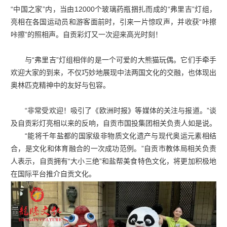
“中国之家”内，当由12000个玻璃药瓶捆扎而成的“弗里吉”灯组，
亮相在各国运动员和游客面前时，引来一片惊叹声，并收获“咔擦
咔擦”的照相声。自贡彩灯又一次迎来高光时刻！
与“弗里吉”灯组相伴的是一个可爱的大熊猫玩偶。它们手牵手
欢迎大家的到来，不仅巧妙地展现中法两国文化的交融，也体现出
奥林匹克精神中的友好与包容。
“非常受欢迎！吸引了《欧洲时报》等媒体的关注与报道。”谈
及自贡彩灯亮相以来的反响，自贡市国投集团相关负责人如是说。
“能将千年盐都的国家级非物质文化遗产与现代奥运元素相结
合，是文化和体育融合的一次成功范例。”自贡市教体局相关负责
人表示，自贡拥有“大小三绝”和盐帮美食特色文化，将更加积极地
在国际平台推介自贡文化。