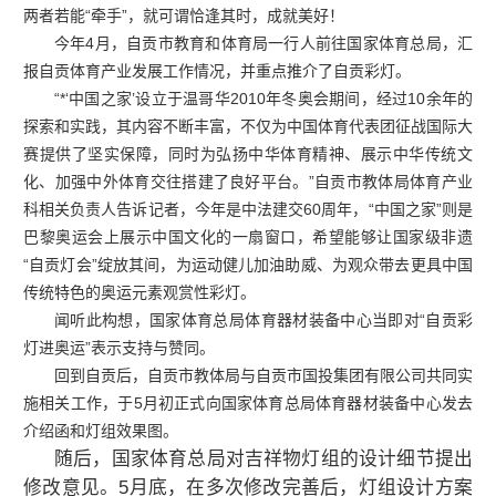
两者若能“牵手”，就可谓恰逢其时，成就美好！
今年4月，自贡市教育和体育局一行人前往国家体育总局，汇
报自贡体育产业发展工作情况，并重点推介了自贡彩灯。
“*‘中国之家’设立于温哥华2010年冬奥会期间，经过10余年的
探索和实践，其内容不断丰富，不仅为中国体育代表团征战国际大
赛提供了坚实保障，同时为弘扬中华体育精神、展示中华传统文
化、加强中外体育交往搭建了良好平台。”自贡市教体局体育产业
科相关负责人告诉记者，今年是中法建交60周年，“中国之家”则是
巴黎奥运会上展示中国文化的一扇窗口，希望能够让国家级非遗
“自贡灯会”绽放其间，为运动健儿加油助威、为观众带去更具中国
传统特色的奥运元素观赏性彩灯。
闻听此构想，国家体育总局体育器材装备中心当即对“自贡彩
灯进奥运”表示支持与赞同。
回到自贡后，自贡市教体局与自贡市国投集团有限公司共同实
施相关工作，于5月初正式向国家体育总局体育器材装备中心发去
介绍函和灯组效果图。
随后，国家体育总局对吉祥物灯组的设计细节提出
修改意见。5月底，在多次修改完善后，灯组设计方案