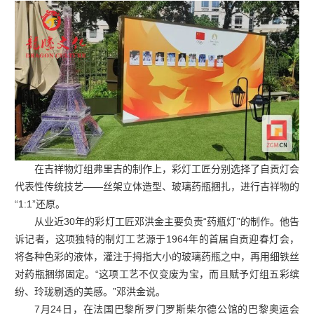
在吉祥物灯组弗里吉的制作上，彩灯工匠分别选择了自贡灯会
代表性传统技艺——丝架立体造型、玻璃药瓶捆扎，进行吉祥物的
“1:1”还原。
从业近30年的彩灯工匠邓洪金主要负责“药瓶灯”的制作。他告
诉记者，这项独特的制灯工艺源于1964年的首届自贡迎春灯会，
将各种色彩的液体，灌注于拇指大小的玻璃药瓶之中，再用细铁丝
对药瓶捆绑固定。“这项工艺不仅变废为宝，而且赋予灯组五彩缤
纷、玲珑剔透的美感。”邓洪金说。
7月24日，在法国巴黎所罗门罗斯柴尔德公馆的巴黎奥运会